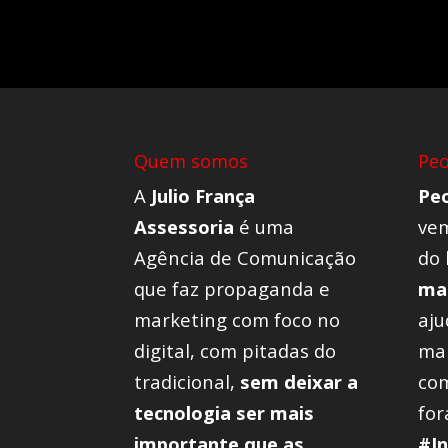
Quem somos
Pe
A
Julio França
Pe
Assessoria
é uma
vem
Agência de Comunicação
do 
que faz propaganda e
mar
marketing com foco no
aj
digital, com pitadas do
mar
tradicional,
sem deixar a
com
tecnologia ser mais
for
importante que as
#I