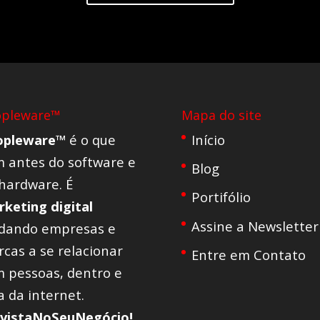
opleware™
Mapa do site
opleware™
é o que
Início
 antes do software e
Blog
hardware. É
Portifólio
keting digital
Assine a Newsletter
udando empresas e
cas a se relacionar
Entre em Contato
 pessoas, dentro e
a da internet.
nvistaNoSeuNegócio!