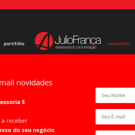
r
portifólio
newsletter
-mail novidades
sessoria $
 a receber
esso do seu negócio