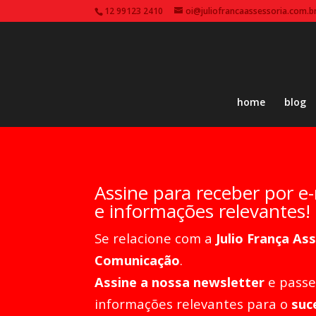
12 99123 2410
oi@juliofrancaassessoria.com.b
home
blog
Assine para receber por e
e informações relevantes!
Se relacione com a
Julio França As
Comunicação
.
Assine a nossa newsletter
e passe
informações relevantes para o
suc