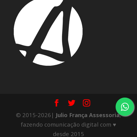
© 2015-2026|
Julio França Assessoria
,
fazendo comunicação digital com ♥
desde 2015