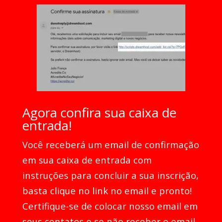
Agora confira sua caixa de
entrada!
Você receberá um email de confirmação
em sua caixa de entrada com
instruções para concluir a sua inscrição,
basta clique no link no email e pronto!
Certifique-se de colocar nosso email em
seus contatos e se não receber o email