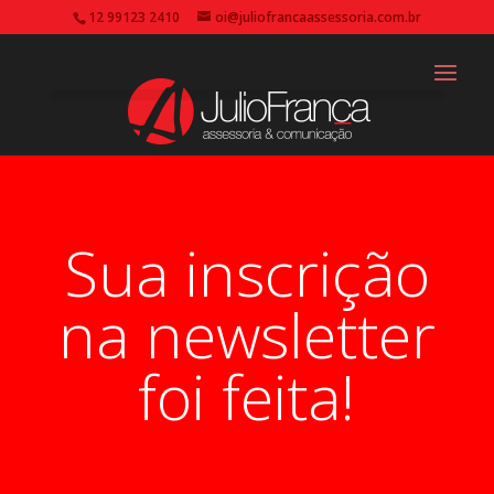
12 99123 2410
oi@juliofrancaassessoria.com.br
Sua inscrição
na newsletter
foi feita!