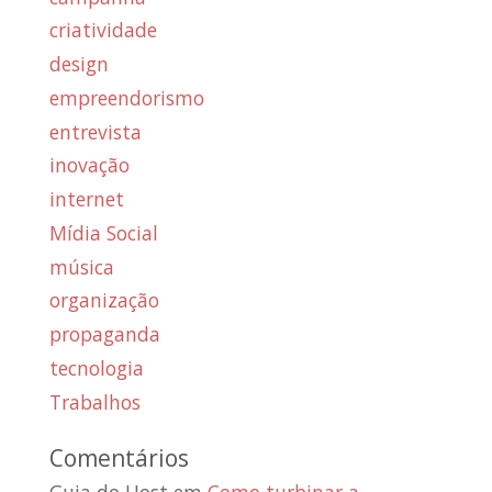
criatividade
design
empreendorismo
entrevista
inovação
internet
Mídia Social
música
organização
propaganda
tecnologia
Trabalhos
Comentários
Guia do Host
em
Como turbinar a