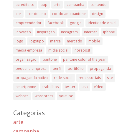
acredite.co
app
arte
campanha
conteúdo
cor
cor do ano
cor do ano pantone
design
empreendedor
facebook
google
identidade visual
inovação
inspiração
instagram
internet
iphone
logo
logotipo
marca
mercado
mobile
média empresa
mídia social
norepost
organização
pantone
pantone color of the year
pequena empresa
perfil
portifólio
propaganda
propaganda nativa
rede social
redes sociais
site
smartphone
trabalhos
twitter
uso
vídeo
website
wordpress
youtube
Categorias
arte
campanha