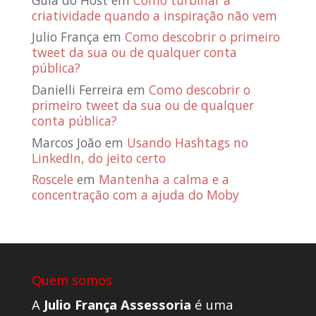
criatividade quando a inspiração não vem
Julio França
em
Como descobrir o primeiro
tweet da sua ou de qualquer conta
pública?
Danielli Ferreira
em
Como descobrir o
primeiro tweet da sua ou de qualquer
conta pública?
Marcos João
em
Usando Hashtags no
LinkedIn, do jeito certo
Roscele
em
Mantenha a calma e a
concentração com a ajuda do Moby
Quem somos
A
Julio França Assessoria
é uma