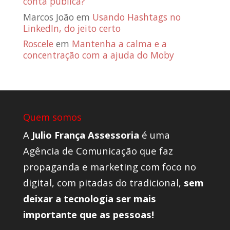
conta pública?
Marcos João
em
Usando Hashtags no
LinkedIn, do jeito certo
Roscele
em
Mantenha a calma e a
concentração com a ajuda do Moby
Quem somos
A
Julio França Assessoria
é uma
Agência de Comunicação que faz
propaganda e marketing com foco no
digital, com pitadas do tradicional,
sem
deixar a tecnologia ser mais
importante que as pessoas!