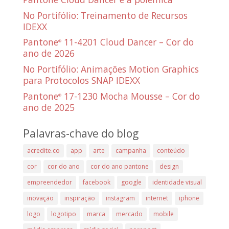
No Portifólio: Treinamento de Recursos
IDEXX
Pantone
11-4201 Cloud Dancer – Cor do
®
ano de 2026
No Portifólio: Animações Motion Graphics
para Protocolos SNAP IDEXX
Pantone
17-1230 Mocha Mousse – Cor do
®
ano de 2025
Palavras-chave do blog
acredite.co
app
arte
campanha
conteúdo
cor
cor do ano
cor do ano pantone
design
empreendedor
facebook
google
identidade visual
inovação
inspiração
instagram
internet
iphone
logo
logotipo
marca
mercado
mobile