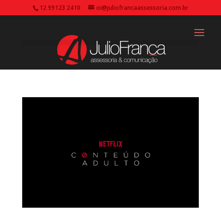
12 99123 2410
oi@juliofrancaassessoria.com.br