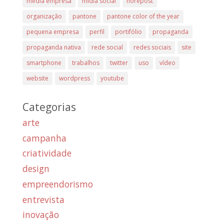
média empresa
mídia social
norepost
organização
pantone
pantone color of the year
pequena empresa
perfil
portifólio
propaganda
propaganda nativa
rede social
redes sociais
site
smartphone
trabalhos
twitter
uso
vídeo
website
wordpress
youtube
Categorias
arte
campanha
criatividade
design
empreendorismo
entrevista
inovação