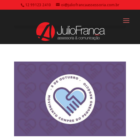
12 99123 2410
oi@juliofrancaassessoria.com.br