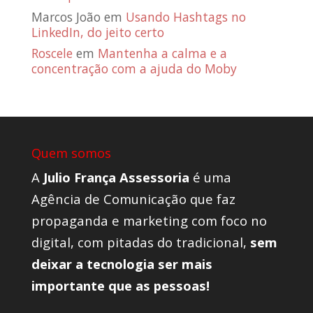
Marcos João
em
Usando Hashtags no
LinkedIn, do jeito certo
Roscele
em
Mantenha a calma e a
concentração com a ajuda do Moby
Quem somos
A
Julio França Assessoria
é uma
Agência de Comunicação que faz
propaganda e marketing com foco no
digital, com pitadas do tradicional,
sem
deixar a tecnologia ser mais
importante que as pessoas!