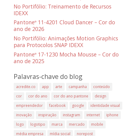
No Portifólio: Treinamento de Recursos
IDEXX
Pantone
11-4201 Cloud Dancer – Cor do
®
ano de 2026
No Portifólio: Animações Motion Graphics
para Protocolos SNAP IDEXX
Pantone
17-1230 Mocha Mousse – Cor do
®
ano de 2025
Palavras-chave do blog
acredite.co
app
arte
campanha
conteúdo
cor
cor do ano
cor do ano pantone
design
empreendedor
facebook
google
identidade visual
inovação
inspiração
instagram
internet
iphone
logo
logotipo
marca
mercado
mobile
média empresa
mídia social
norepost