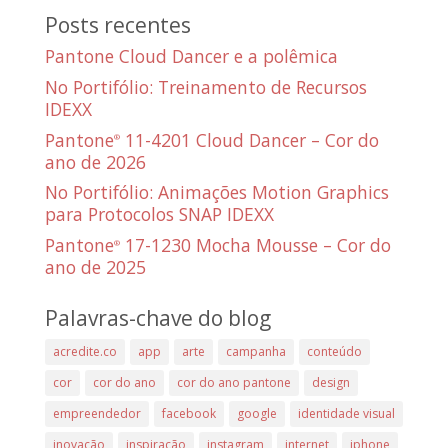
Posts recentes
Pantone Cloud Dancer e a polêmica
No Portifólio: Treinamento de Recursos
IDEXX
Pantone
11-4201 Cloud Dancer – Cor do
®
ano de 2026
No Portifólio: Animações Motion Graphics
para Protocolos SNAP IDEXX
Pantone
17-1230 Mocha Mousse – Cor do
®
ano de 2025
Palavras-chave do blog
acredite.co
app
arte
campanha
conteúdo
cor
cor do ano
cor do ano pantone
design
empreendedor
facebook
google
identidade visual
inovação
inspiração
instagram
internet
iphone