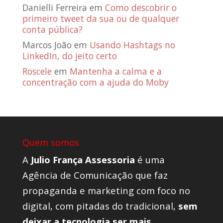
Danielli Ferreira
em
Como descobrir o
primeiro tweet da sua ou de qualquer
conta pública?
Marcos João
em
Usando Hashtags no
LinkedIn, do jeito certo
Roscele
em
Mantenha a calma e a
concentração com a ajuda do Moby
Quem somos
A
Julio França Assessoria
é uma
Agência de Comunicação que faz
propaganda e marketing com foco no
digital, com pitadas do tradicional,
sem
deixar a tecnologia ser mais