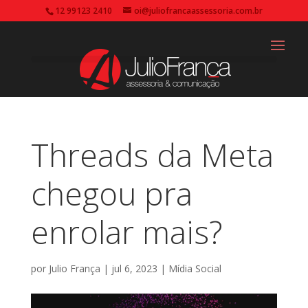
12 99123 2410
oi@juliofrancaassessoria.com.br
Threads da Meta
chegou pra
enrolar mais?
por
Julio França
|
jul 6, 2023
|
Mídia Social