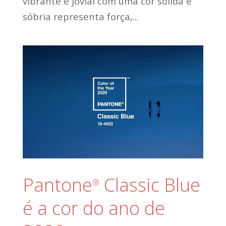
vibrante e jovial com uma cor sólida e
sóbria representa força,...
Pantone
Classic Blue
®
é a cor do ano de