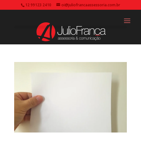
12 99123 2410
oi@juliofrancaassessoria.com.br