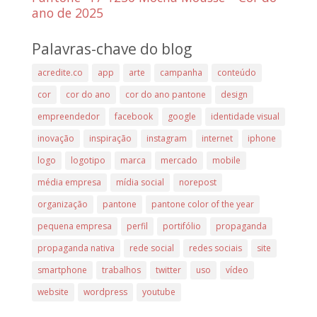
ano de 2025
Palavras-chave do blog
acredite.co
app
arte
campanha
conteúdo
cor
cor do ano
cor do ano pantone
design
empreendedor
facebook
google
identidade visual
inovação
inspiração
instagram
internet
iphone
logo
logotipo
marca
mercado
mobile
média empresa
mídia social
norepost
organização
pantone
pantone color of the year
pequena empresa
perfil
portifólio
propaganda
propaganda nativa
rede social
redes sociais
site
smartphone
trabalhos
twitter
uso
vídeo
website
wordpress
youtube