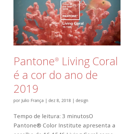
Pantone
Living Coral
®
é a cor do ano de
2019
por
Julio França
|
dez 8, 2018
|
design
Tempo de leitura: 3 minutosO
Pantone® Color Institute apresenta a