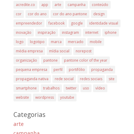
acredite.co
app
arte
campanha
conteúdo
cor
cor do ano
cor do ano pantone
design
empreendedor
facebook
google
identidade visual
inovação
inspiração
instagram
internet
iphone
logo
logotipo
marca
mercado
mobile
média empresa
mídia social
norepost
organização
pantone
pantone color of the year
pequena empresa
perfil
portifólio
propaganda
propaganda nativa
rede social
redes sociais
site
smartphone
trabalhos
twitter
uso
vídeo
website
wordpress
youtube
Categorias
arte
campanha