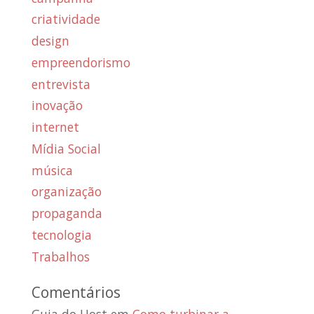
criatividade
design
empreendorismo
entrevista
inovação
internet
Mídia Social
música
organização
propaganda
tecnologia
Trabalhos
Comentários
Guia do Host
em
Como turbinar a