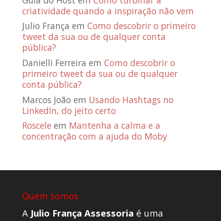
criatividade quando a inspiração não vem
Julio França
em
Como descobrir o primeiro
tweet da sua ou de qualquer conta
pública?
Danielli Ferreira
em
Como descobrir o
primeiro tweet da sua ou de qualquer
conta pública?
Marcos João
em
Usando Hashtags no
LinkedIn, do jeito certo
Roscele
em
Mantenha a calma e a
concentração com a ajuda do Moby
Quem somos
A
Julio França Assessoria
é uma