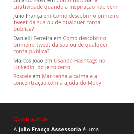
criatividade quando a inspiração não vem
Julio França
em
Como descobrir o primeiro
tweet da sua ou de qualquer conta
pública?
Danielli Ferreira
em
Como descobrir o
primeiro tweet da sua ou de qualquer
conta pública?
Marcos João
em
Usando Hashtags no
LinkedIn, do jeito certo
Roscele
em
Mantenha a calma e a
concentração com a ajuda do Moby
Quem somos
A
Julio França Assessoria
é uma