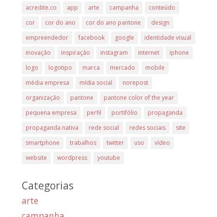
acredite.co
app
arte
campanha
conteúdo
cor
cor do ano
cor do ano pantone
design
empreendedor
facebook
google
identidade visual
inovação
inspiração
instagram
internet
iphone
logo
logotipo
marca
mercado
mobile
média empresa
mídia social
norepost
organização
pantone
pantone color of the year
pequena empresa
perfil
portifólio
propaganda
propaganda nativa
rede social
redes sociais
site
smartphone
trabalhos
twitter
uso
vídeo
website
wordpress
youtube
Categorias
arte
campanha