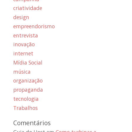
criatividade
design
empreendorismo
entrevista
inovação
internet
Mídia Social
música
organização
propaganda
tecnologia
Trabalhos
Comentários
Guia do Host
em
Como turbinar a