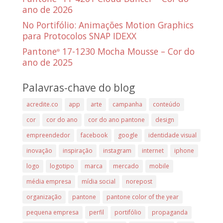
ano de 2026
No Portifólio: Animações Motion Graphics
para Protocolos SNAP IDEXX
Pantone
17-1230 Mocha Mousse – Cor do
®
ano de 2025
Palavras-chave do blog
acredite.co
app
arte
campanha
conteúdo
cor
cor do ano
cor do ano pantone
design
empreendedor
facebook
google
identidade visual
inovação
inspiração
instagram
internet
iphone
logo
logotipo
marca
mercado
mobile
média empresa
mídia social
norepost
organização
pantone
pantone color of the year
pequena empresa
perfil
portifólio
propaganda