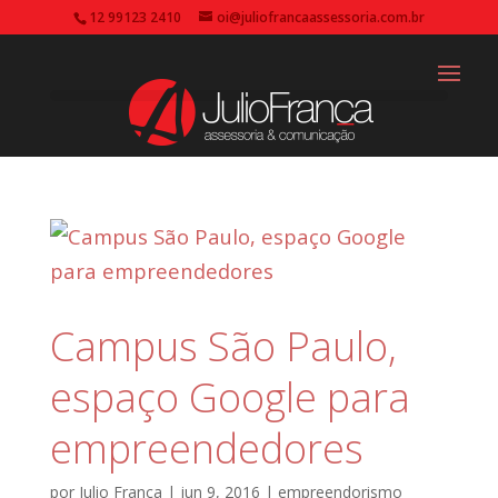
12 99123 2410
oi@juliofrancaassessoria.com.br
Campus São Paulo,
espaço Google para
empreendedores
por
Julio França
|
jun 9, 2016
|
empreendorismo