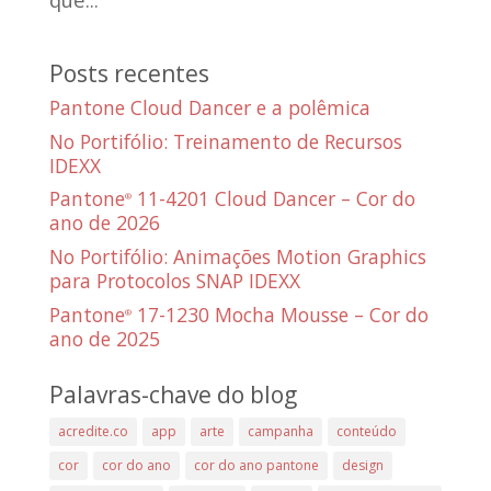
Posts recentes
Pantone Cloud Dancer e a polêmica
No Portifólio: Treinamento de Recursos
IDEXX
Pantone
11-4201 Cloud Dancer – Cor do
®
ano de 2026
No Portifólio: Animações Motion Graphics
para Protocolos SNAP IDEXX
Pantone
17-1230 Mocha Mousse – Cor do
®
ano de 2025
Palavras-chave do blog
acredite.co
app
arte
campanha
conteúdo
cor
cor do ano
cor do ano pantone
design