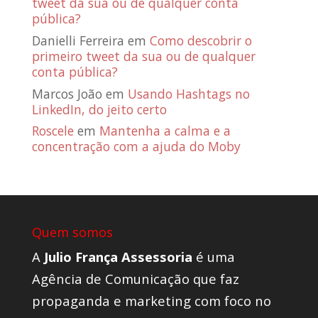
tweet da sua ou de qualquer conta
pública?
Danielli Ferreira
em
Como descobrir o
primeiro tweet da sua ou de qualquer
conta pública?
Marcos João
em
Usando Hashtags no
LinkedIn, do jeito certo
Roscele
em
Mantenha a calma e a
concentração com a ajuda do Moby
Quem somos
A
Julio França Assessoria
é uma
Agência de Comunicação que faz
propaganda e marketing com foco no