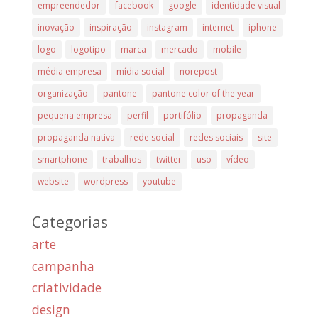
empreendedor
facebook
google
identidade visual
inovação
inspiração
instagram
internet
iphone
logo
logotipo
marca
mercado
mobile
média empresa
mídia social
norepost
organização
pantone
pantone color of the year
pequena empresa
perfil
portifólio
propaganda
propaganda nativa
rede social
redes sociais
site
smartphone
trabalhos
twitter
uso
vídeo
website
wordpress
youtube
Categorias
arte
campanha
criatividade
design