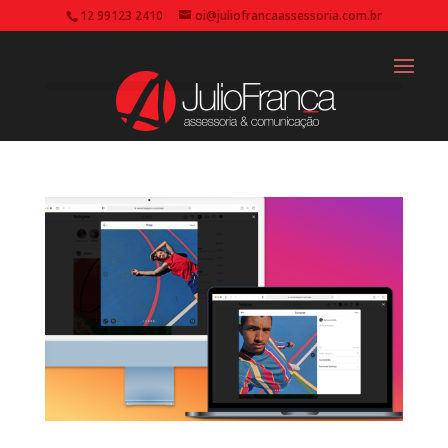
12 99123 2410
oi@juliofrancaassessoria.com.br