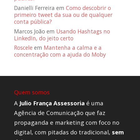
Danielli Ferreira
em
Como descobrir o
primeiro tweet da sua ou de qualquer
conta pública?
Marcos João
em
Usando Hashtags no
LinkedIn, do jeito certo
Roscele
em
Mantenha a calma e a
concentração com a ajuda do Moby
Quem somos
A
Julio França Assessoria
é uma
Agência de Comunicação que faz
propaganda e marketing com foco no
digital, com pitadas do tradicional,
sem