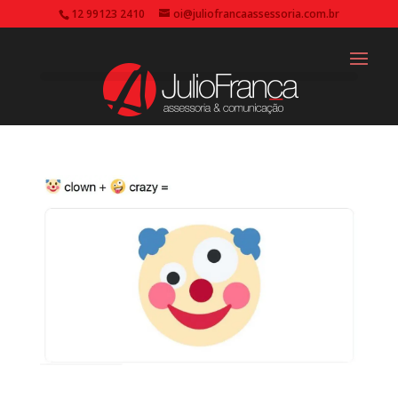
12 99123 2410
oi@juliofrancaassessoria.com.br