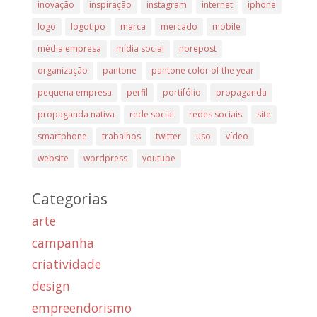
inovação
inspiração
instagram
internet
iphone
logo
logotipo
marca
mercado
mobile
média empresa
mídia social
norepost
organização
pantone
pantone color of the year
pequena empresa
perfil
portifólio
propaganda
propaganda nativa
rede social
redes sociais
site
smartphone
trabalhos
twitter
uso
vídeo
website
wordpress
youtube
Categorias
arte
campanha
criatividade
design
empreendorismo