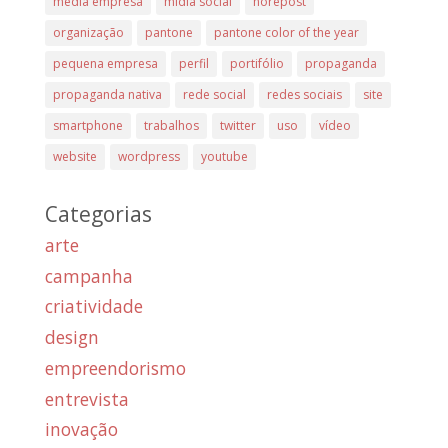
média empresa
mídia social
norepost
organização
pantone
pantone color of the year
pequena empresa
perfil
portifólio
propaganda
propaganda nativa
rede social
redes sociais
site
smartphone
trabalhos
twitter
uso
vídeo
website
wordpress
youtube
Categorias
arte
campanha
criatividade
design
empreendorismo
entrevista
inovação