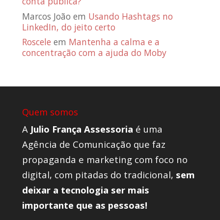
conta pública?
Marcos João
em
Usando Hashtags no
LinkedIn, do jeito certo
Roscele
em
Mantenha a calma e a
concentração com a ajuda do Moby
Quem somos
A
Julio França Assessoria
é uma
Agência de Comunicação que faz
propaganda e marketing com foco no
digital, com pitadas do tradicional,
sem
deixar a tecnologia ser mais
importante que as pessoas!