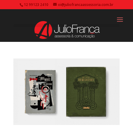
12 99123 2410
oi@juliofrancaassessoria.com.br