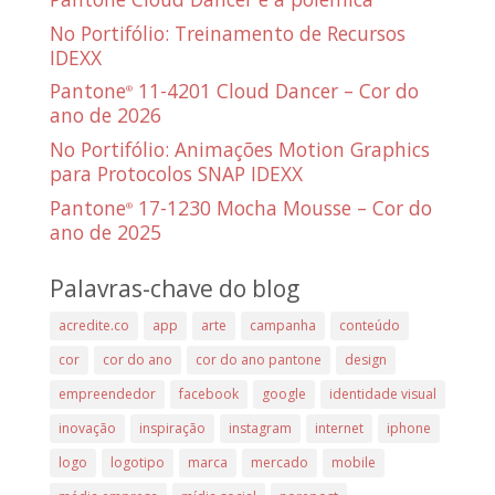
No Portifólio: Treinamento de Recursos
IDEXX
Pantone
11-4201 Cloud Dancer – Cor do
®
ano de 2026
No Portifólio: Animações Motion Graphics
para Protocolos SNAP IDEXX
Pantone
17-1230 Mocha Mousse – Cor do
®
ano de 2025
Palavras-chave do blog
acredite.co
app
arte
campanha
conteúdo
cor
cor do ano
cor do ano pantone
design
empreendedor
facebook
google
identidade visual
inovação
inspiração
instagram
internet
iphone
logo
logotipo
marca
mercado
mobile