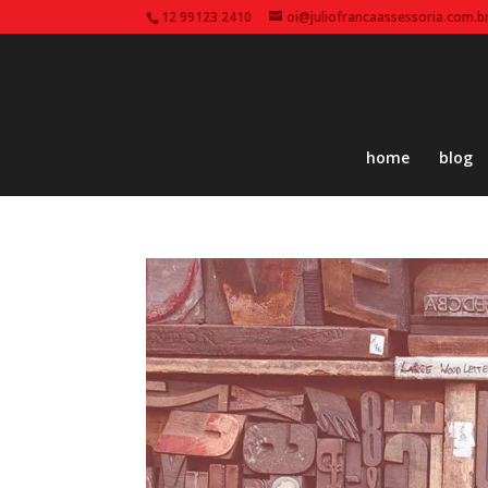
12 99123 2410
oi@juliofrancaassessoria.com.b
home
blog