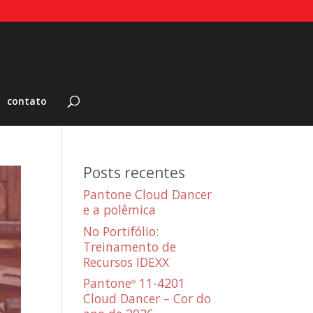
contato
Posts recentes
Pantone Cloud Dancer
e a polêmica
No Portifólio:
Treinamento de
Recursos IDEXX
Pantone
11-4201
®
Cloud Dancer – Cor do