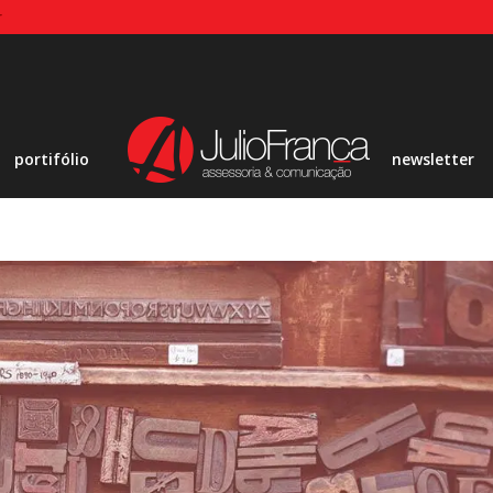
r
portifólio
newsletter