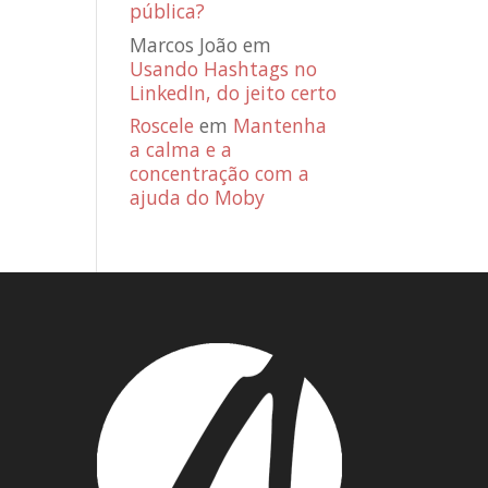
pública?
Marcos João
em
Usando Hashtags no
LinkedIn, do jeito certo
Roscele
em
Mantenha
a calma e a
concentração com a
ajuda do Moby