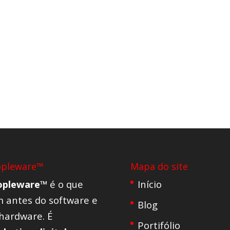
opleware™
Mapa do site
opleware™
é o que
Início
 antes do software e
Blog
hardware. É
Portifólio