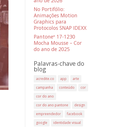
ano de 2026
No Portifólio:
Animações Motion
Graphics para
Protocolos SNAP IDEXX
Pantone
17-1230
®
Mocha Mousse – Cor
do ano de 2025
Palavras-chave do
blog
acredite.co
app
arte
campanha
conteúdo
cor
cor do ano
cor do ano pantone
design
empreendedor
facebook
google
identidade visual