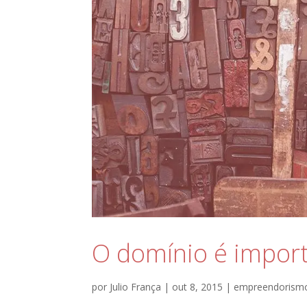
O domínio é import
por
Julio França
|
out 8, 2015
|
empreendorism