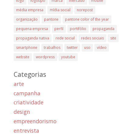
logo
logotipo
marca
mercado
mobile
média empresa
mídia social
norepost
organização
pantone
pantone color of the year
pequena empresa
perfil
portifólio
propaganda
propaganda nativa
rede social
redes sociais
site
smartphone
trabalhos
twitter
uso
vídeo
website
wordpress
youtube
Categorias
arte
campanha
criatividade
design
empreendorismo
entrevista