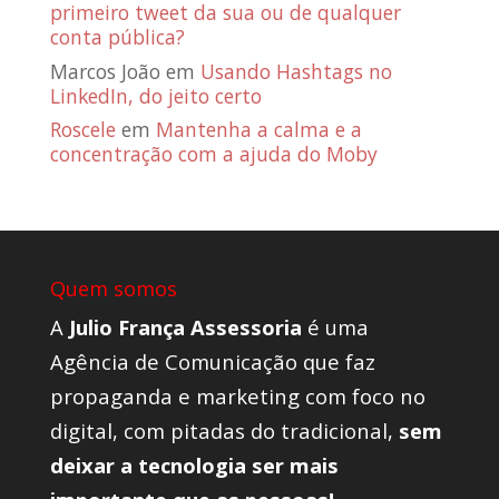
primeiro tweet da sua ou de qualquer
conta pública?
Marcos João
em
Usando Hashtags no
LinkedIn, do jeito certo
Roscele
em
Mantenha a calma e a
concentração com a ajuda do Moby
Quem somos
A
Julio França Assessoria
é uma
Agência de Comunicação que faz
propaganda e marketing com foco no
digital, com pitadas do tradicional,
sem
deixar a tecnologia ser mais