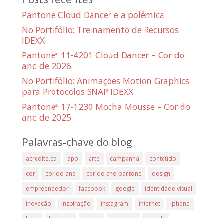
Pantone Cloud Dancer e a polêmica
No Portifólio: Treinamento de Recursos
IDEXX
Pantone
11-4201 Cloud Dancer – Cor do
®
ano de 2026
No Portifólio: Animações Motion Graphics
para Protocolos SNAP IDEXX
Pantone
17-1230 Mocha Mousse – Cor do
®
ano de 2025
Palavras-chave do blog
acredite.co
app
arte
campanha
conteúdo
cor
cor do ano
cor do ano pantone
design
empreendedor
facebook
google
identidade visual
inovação
inspiração
instagram
internet
iphone