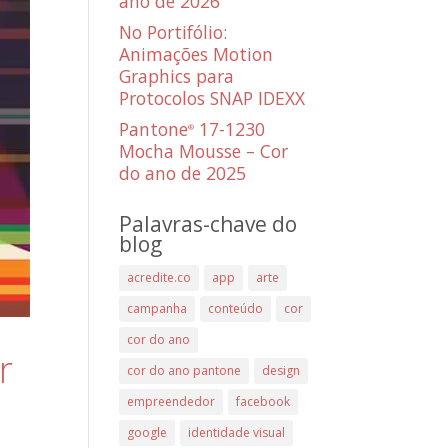
ano de 2026
No Portifólio:
Animações Motion
Graphics para
Protocolos SNAP IDEXX
Pantone
17-1230
®
Mocha Mousse – Cor
do ano de 2025
Palavras-chave do
blog
acredite.co
app
arte
campanha
conteúdo
cor
cor do ano
r
cor do ano pantone
design
empreendedor
facebook
google
identidade visual