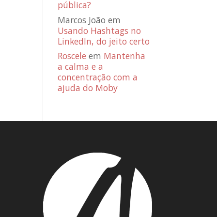
pública?
Marcos João
em
Usando Hashtags no
LinkedIn, do jeito certo
Roscele
em
Mantenha
a calma e a
concentração com a
ajuda do Moby