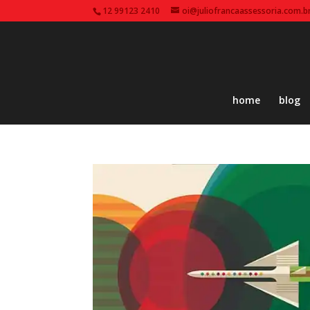
12 99123 2410
oi@juliofrancaassessoria.com.b
home
blog