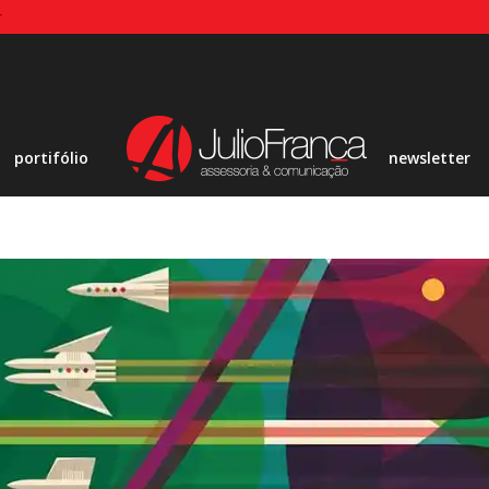
r
portifólio
newsletter