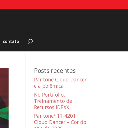
contato
Posts recentes
Pantone Cloud Dancer
e a polêmica
No Portifólio:
Treinamento de
Recursos IDEXX
Pantone
11-4201
®
Cloud Dancer – Cor do