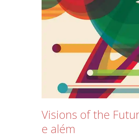
Visions of the Futu
e além