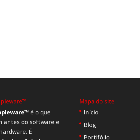
opleware™
Mapa do site
opleware™
é o que
Início
 antes do software e
Blog
hardware. É
Portifólio