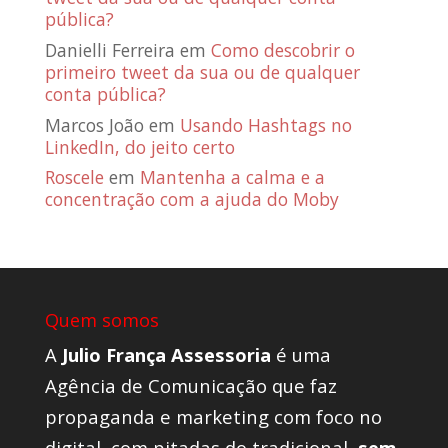
pública?
Danielli Ferreira
em
Como descobrir o
primeiro tweet da sua ou de qualquer
conta pública?
Marcos João
em
Usando Hashtags no
LinkedIn, do jeito certo
Roscele
em
Mantenha a calma e a
concentração com a ajuda do Moby
Quem somos
A
Julio França Assessoria
é uma
Agência de Comunicação que faz
propaganda e marketing com foco no
digital, com pitadas do tradicional,
sem