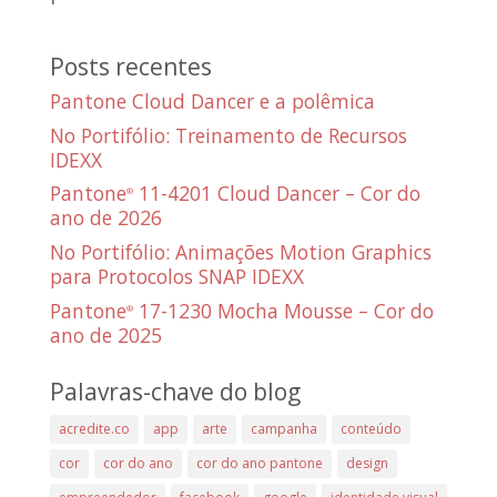
Posts recentes
Pantone Cloud Dancer e a polêmica
No Portifólio: Treinamento de Recursos
IDEXX
Pantone
11-4201 Cloud Dancer – Cor do
®
ano de 2026
No Portifólio: Animações Motion Graphics
para Protocolos SNAP IDEXX
Pantone
17-1230 Mocha Mousse – Cor do
®
ano de 2025
Palavras-chave do blog
acredite.co
app
arte
campanha
conteúdo
cor
cor do ano
cor do ano pantone
design