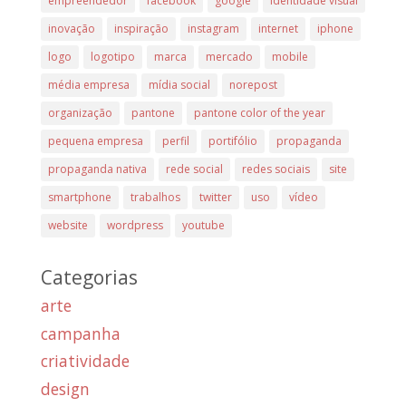
empreendedor
facebook
google
identidade visual
inovação
inspiração
instagram
internet
iphone
logo
logotipo
marca
mercado
mobile
média empresa
mídia social
norepost
organização
pantone
pantone color of the year
pequena empresa
perfil
portifólio
propaganda
propaganda nativa
rede social
redes sociais
site
smartphone
trabalhos
twitter
uso
vídeo
website
wordpress
youtube
Categorias
arte
campanha
criatividade
design