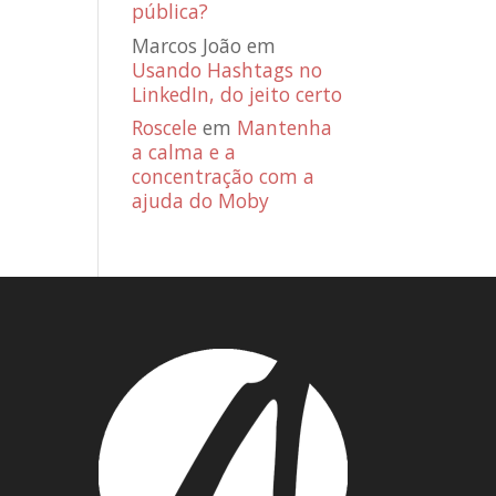
pública?
Marcos João
em
Usando Hashtags no
LinkedIn, do jeito certo
Roscele
em
Mantenha
a calma e a
concentração com a
ajuda do Moby