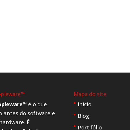
opleware™
Mapa do site
opleware™
é o que
Início
 antes do software e
Blog
hardware. É
Portifólio