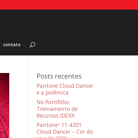
contato
Posts recentes
Pantone Cloud Dancer
e a polêmica
No Portifólio:
Treinamento de
Recursos IDEXX
Pantone
11-4201
®
Cloud Dancer – Cor do