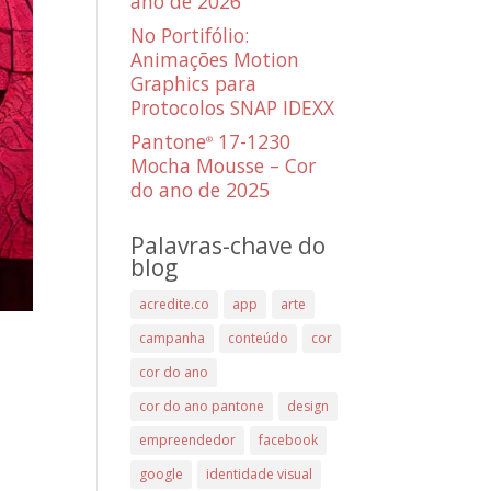
ano de 2026
No Portifólio:
Animações Motion
Graphics para
Protocolos SNAP IDEXX
Pantone
17-1230
®
Mocha Mousse – Cor
do ano de 2025
Palavras-chave do
blog
acredite.co
app
arte
campanha
conteúdo
cor
cor do ano
cor do ano pantone
design
empreendedor
facebook
google
identidade visual