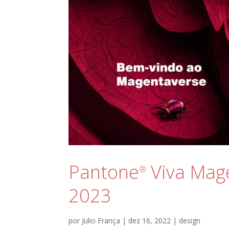
Pantone
Viva Mage
®
2023
por
Julio França
|
dez 16, 2022
|
design