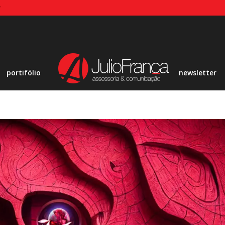
r
portifólio
newsletter