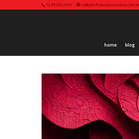
12 99123 2410
oi@juliofrancaassessoria.com.b
home
blog