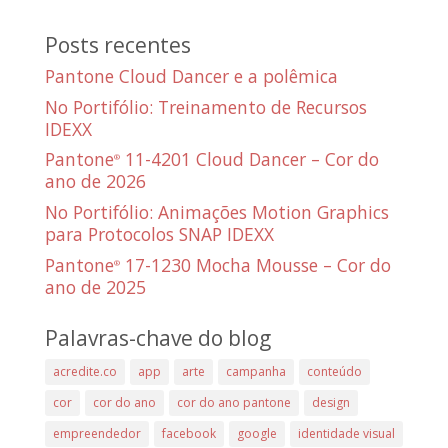
Posts recentes
Pantone Cloud Dancer e a polêmica
No Portifólio: Treinamento de Recursos
IDEXX
Pantone
11-4201 Cloud Dancer – Cor do
®
ano de 2026
No Portifólio: Animações Motion Graphics
para Protocolos SNAP IDEXX
Pantone
17-1230 Mocha Mousse – Cor do
®
ano de 2025
Palavras-chave do blog
acredite.co
app
arte
campanha
conteúdo
cor
cor do ano
cor do ano pantone
design
empreendedor
facebook
google
identidade visual