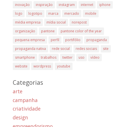
inovação
inspiração
instagram
internet
iphone
logo
logotipo
marca
mercado
mobile
média empresa
mídia social
norepost
organização
pantone
pantone color of the year
pequena empresa
perfil
portifólio
propaganda
propaganda nativa
rede social
redes sociais
site
smartphone
trabalhos
twitter
uso
vídeo
website
wordpress
youtube
Categorias
arte
campanha
criatividade
design
empreendorismo