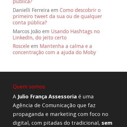
pública?
Danielli Ferreira
em
Como descobrir o
primeiro tweet da sua ou de qualquer
conta pública?
Marcos João
em
Usando Hashtags no
LinkedIn, do jeito certo
Roscele
em
Mantenha a calma e a
concentração com a ajuda do Moby
Quem somos
A
Julio França Assessoria
é uma
Agência de Comunicação que faz
propaganda e marketing com foco no
digital, com pitadas do tradicional,
sem