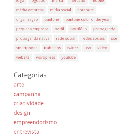
logo
logotipo
marca
mercado
mobile
média empresa
mídia social
norepost
organização
pantone
pantone color of the year
pequena empresa
perfil
portifólio
propaganda
propaganda nativa
rede social
redes sociais
site
smartphone
trabalhos
twitter
uso
vídeo
website
wordpress
youtube
Categorias
arte
campanha
criatividade
design
empreendorismo
entrevista