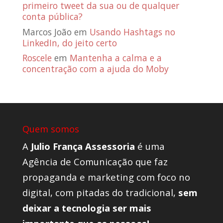
primeiro tweet da sua ou de qualquer
conta pública?
Marcos João
em
Usando Hashtags no
LinkedIn, do jeito certo
Roscele
em
Mantenha a calma e a
concentração com a ajuda do Moby
Quem somos
A
Julio França Assessoria
é uma
Agência de Comunicação que faz
propaganda e marketing com foco no
digital, com pitadas do tradicional,
sem
deixar a tecnologia ser mais