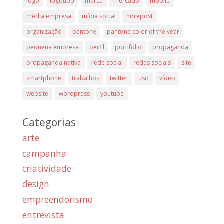
logo
logotipo
marca
mercado
mobile
média empresa
mídia social
norepost
organização
pantone
pantone color of the year
pequena empresa
perfil
portifólio
propaganda
propaganda nativa
rede social
redes sociais
site
smartphone
trabalhos
twitter
uso
vídeo
website
wordpress
youtube
Categorias
arte
campanha
criatividade
design
empreendorismo
entrevista