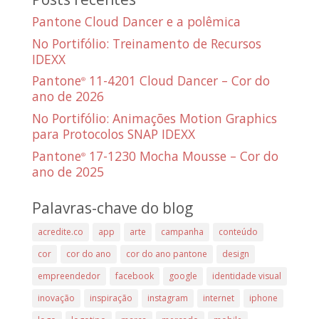
Pantone Cloud Dancer e a polêmica
No Portifólio: Treinamento de Recursos
IDEXX
Pantone
11-4201 Cloud Dancer – Cor do
®
ano de 2026
No Portifólio: Animações Motion Graphics
para Protocolos SNAP IDEXX
Pantone
17-1230 Mocha Mousse – Cor do
®
ano de 2025
Palavras-chave do blog
acredite.co
app
arte
campanha
conteúdo
cor
cor do ano
cor do ano pantone
design
empreendedor
facebook
google
identidade visual
inovação
inspiração
instagram
internet
iphone