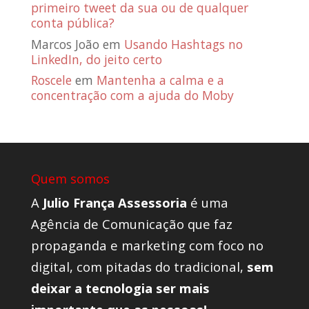
primeiro tweet da sua ou de qualquer
conta pública?
Marcos João
em
Usando Hashtags no
LinkedIn, do jeito certo
Roscele
em
Mantenha a calma e a
concentração com a ajuda do Moby
Quem somos
A
Julio França Assessoria
é uma
Agência de Comunicação que faz
propaganda e marketing com foco no
digital, com pitadas do tradicional,
sem
deixar a tecnologia ser mais