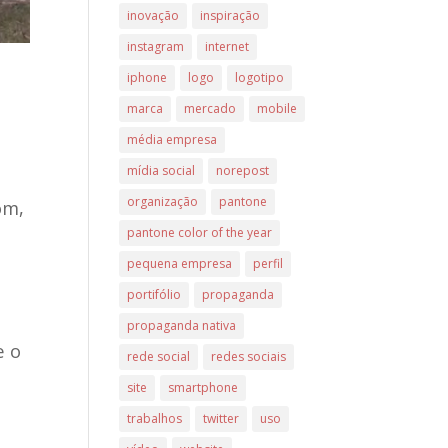
inovação
inspiração
instagram
internet
iphone
logo
logotipo
marca
mercado
mobile
média empresa
mídia social
norepost
organização
pantone
om,
pantone color of the year
pequena empresa
perfil
portifólio
propaganda
propaganda nativa
e o
rede social
redes sociais
site
smartphone
trabalhos
twitter
uso