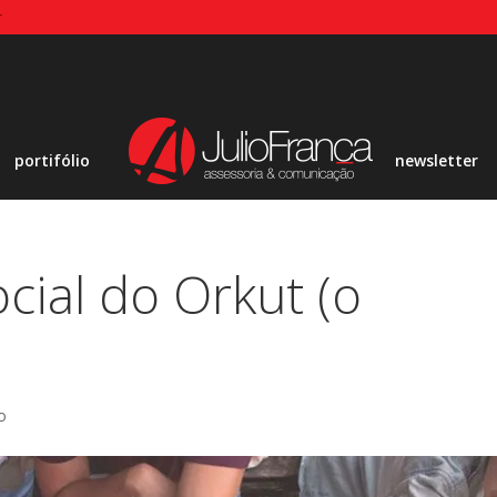
r
portifólio
newsletter
ocial do Orkut (o
o