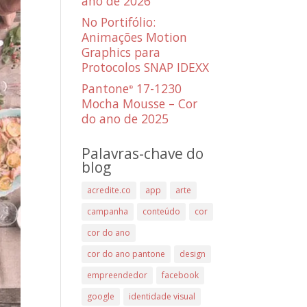
ano de 2026
No Portifólio:
Animações Motion
Graphics para
Protocolos SNAP IDEXX
Pantone
17-1230
®
Mocha Mousse – Cor
do ano de 2025
Palavras-chave do
blog
acredite.co
app
arte
campanha
conteúdo
cor
cor do ano
cor do ano pantone
design
empreendedor
facebook
google
identidade visual