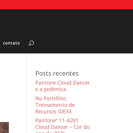
contato
Posts recentes
Pantone Cloud Dancer
e a polêmica
No Portifólio:
Treinamento de
Recursos IDEXX
Pantone
11-4201
®
Cloud Dancer – Cor do