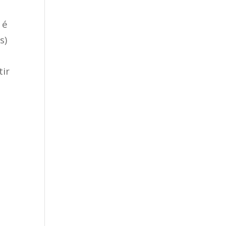
 é
s)
tir