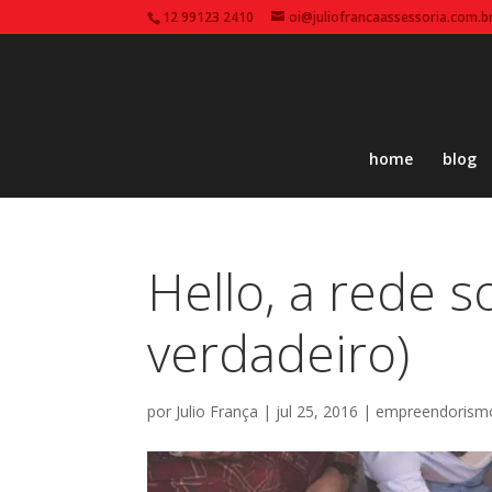
12 99123 2410
oi@juliofrancaassessoria.com.b
home
blog
Hello, a rede s
verdadeiro)
por
Julio França
|
jul 25, 2016
|
empreendorism