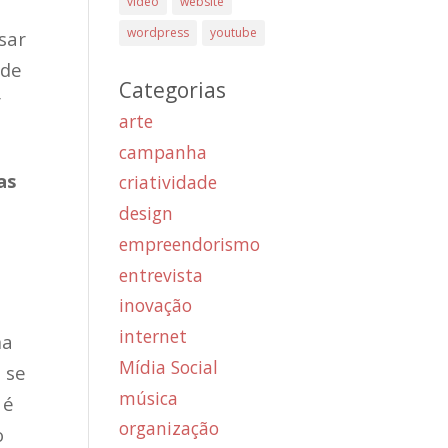
vídeo
website
wordpress
youtube
sar
 de
Categorias
r
arte
campanha
as
criatividade
m
design
empreendorismo
entrevista
inovação
internet
ma
Mídia Social
 se
música
 é
organização
o