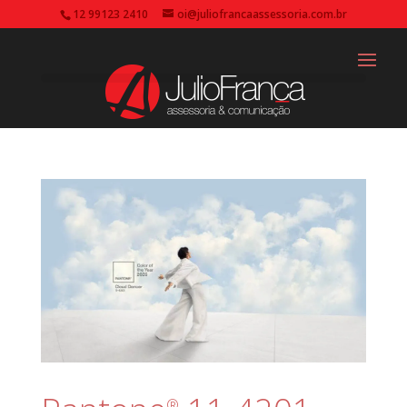
12 99123 2410
oi@juliofrancaassessoria.com.br
®