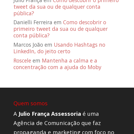
tweet da sua ou de qualquer conta
pública?
Danielli Ferreira
em
Como descobrir o
primeiro tweet da sua ou de qualquer
conta pública?
Marcos João
em
Usando Hashtags no
LinkedIn, do jeito certo
Roscele
em
Mantenha a calma e a
concentração com a ajuda do Moby
Quem somos
A
Julio França Assessoria
é uma
Agência de Comunicação que faz
propaganda e marketing com foco no