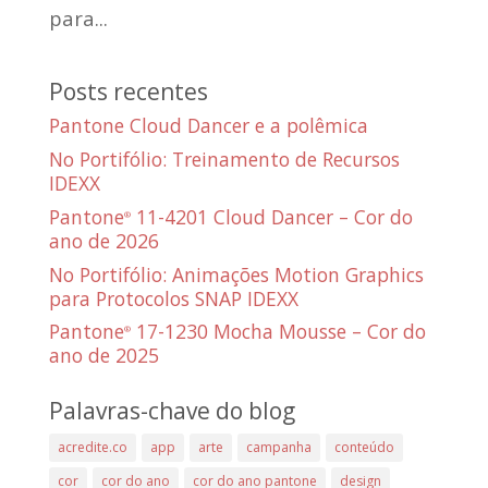
para...
Posts recentes
Pantone Cloud Dancer e a polêmica
No Portifólio: Treinamento de Recursos
IDEXX
Pantone
11-4201 Cloud Dancer – Cor do
®
ano de 2026
No Portifólio: Animações Motion Graphics
para Protocolos SNAP IDEXX
Pantone
17-1230 Mocha Mousse – Cor do
®
ano de 2025
Palavras-chave do blog
acredite.co
app
arte
campanha
conteúdo
cor
cor do ano
cor do ano pantone
design