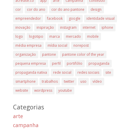
acredite.co
app
arte
campanha
conteúdo
cor
cor do ano
cor do ano pantone
design
empreendedor
facebook
google
identidade visual
inovação
inspiração
instagram
internet
iphone
logo
logotipo
marca
mercado
mobile
média empresa
mídia social
norepost
organização
pantone
pantone color of the year
pequena empresa
perfil
portifólio
propaganda
propaganda nativa
rede social
redes sociais
site
smartphone
trabalhos
twitter
uso
vídeo
website
wordpress
youtube
Categorias
arte
campanha