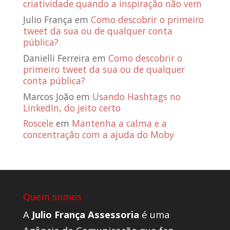
criatividade quando a inspiração não vem
Julio França
em
Como descobrir o primeiro
tweet da sua ou de qualquer conta
pública?
Danielli Ferreira
em
Como descobrir o
primeiro tweet da sua ou de qualquer
conta pública?
Marcos João
em
Usando Hashtags no
LinkedIn, do jeito certo
Roscele
em
Mantenha a calma e a
concentração com a ajuda do Moby
Quem somos
A
Julio França Assessoria
é uma