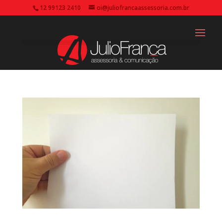
12 99123 2410
oi@juliofrancaassessoria.com.br