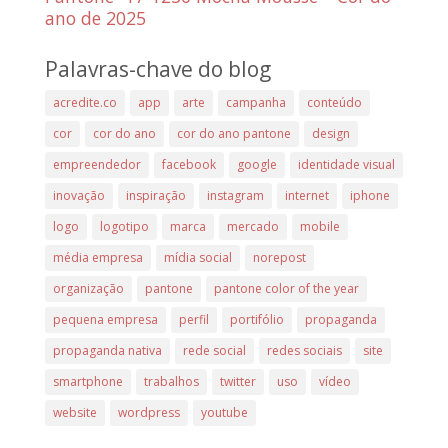
ano de 2025
Palavras-chave do blog
acredite.co
app
arte
campanha
conteúdo
cor
cor do ano
cor do ano pantone
design
empreendedor
facebook
google
identidade visual
inovação
inspiração
instagram
internet
iphone
logo
logotipo
marca
mercado
mobile
média empresa
mídia social
norepost
organização
pantone
pantone color of the year
pequena empresa
perfil
portifólio
propaganda
propaganda nativa
rede social
redes sociais
site
smartphone
trabalhos
twitter
uso
vídeo
website
wordpress
youtube