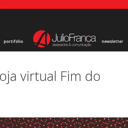
r
portifólio
newsletter
oja virtual Fim do