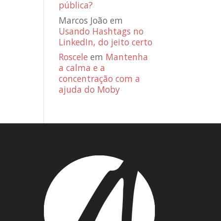
pública?
Marcos João
em
Usando Hashtags no
LinkedIn, do jeito certo
Roscele
em
Mantenha
a calma e a
concentração com a
ajuda do Moby