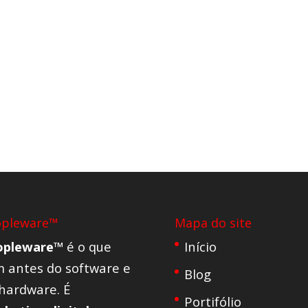
opleware™
Mapa do site
opleware™
é o que
Início
 antes do software e
Blog
hardware. É
Portifólio