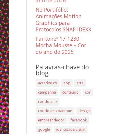
ano de 2026
No Portifólio:
Animações Motion
Graphics para
Protocolos SNAP IDEXX
Pantone
17-1230
®
Mocha Mousse – Cor
do ano de 2025
Palavras-chave do
blog
acredite.co
app
arte
campanha
conteúdo
cor
cor do ano
cor do ano pantone
design
empreendedor
facebook
google
identidade visual