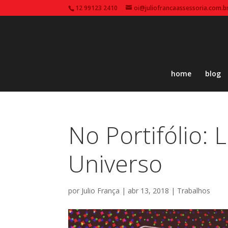
12 99123 2410
oi@juliofrancaassessoria.com.b
home
blog
No Portifólio: L
Universo
por
Julio França
|
abr 13, 2018
|
Trabalhos