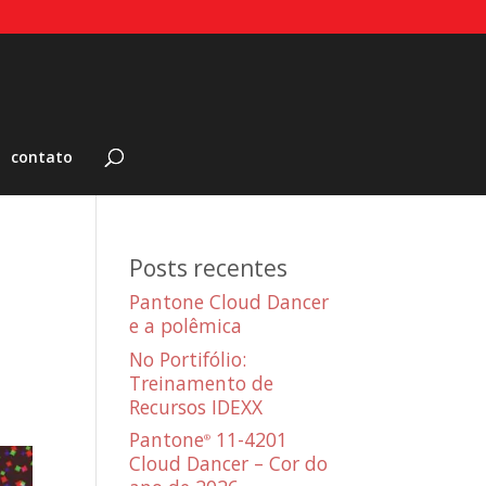
contato
Posts recentes
Pantone Cloud Dancer
e a polêmica
No Portifólio:
Treinamento de
Recursos IDEXX
Pantone
11-4201
®
Cloud Dancer – Cor do