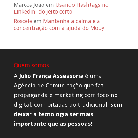
Marcos João
em
Usando Hashtags no
LinkedIn, do jeito certo
Roscele
em
Mantenha a calma e a
concentração com a ajuda do Moby
Quem somos
A
Julio França Assessoria
é uma
Agência de Comunicação que faz
propaganda e marketing com foco no
digital, com pitadas do tradicional,
sem
deixar a tecnologia ser mais
importante que as pessoas!