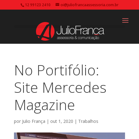
12 99123 2410
oi@juliofrancaassessoria.com.br
No Portifólio:
Site Mercedes
Magazine
por
Julio França
|
out 1, 2020
|
Trabalhos