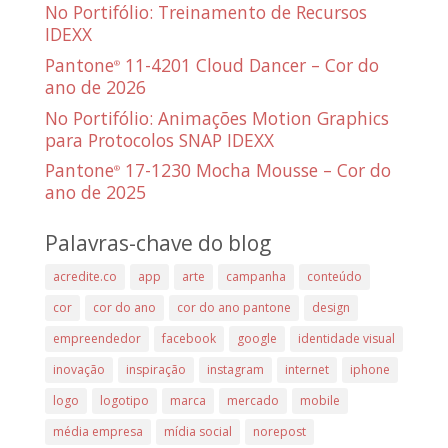
No Portifólio: Treinamento de Recursos
IDEXX
Pantone
11-4201 Cloud Dancer – Cor do
®
ano de 2026
No Portifólio: Animações Motion Graphics
para Protocolos SNAP IDEXX
Pantone
17-1230 Mocha Mousse – Cor do
®
ano de 2025
Palavras-chave do blog
acredite.co
app
arte
campanha
conteúdo
cor
cor do ano
cor do ano pantone
design
empreendedor
facebook
google
identidade visual
inovação
inspiração
instagram
internet
iphone
logo
logotipo
marca
mercado
mobile
média empresa
mídia social
norepost