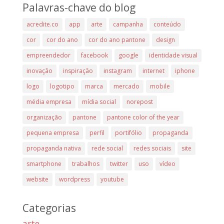
Palavras-chave do blog
acredite.co
app
arte
campanha
conteúdo
cor
cor do ano
cor do ano pantone
design
empreendedor
facebook
google
identidade visual
inovação
inspiração
instagram
internet
iphone
logo
logotipo
marca
mercado
mobile
média empresa
mídia social
norepost
organização
pantone
pantone color of the year
pequena empresa
perfil
portifólio
propaganda
propaganda nativa
rede social
redes sociais
site
smartphone
trabalhos
twitter
uso
vídeo
website
wordpress
youtube
Categorias
arte