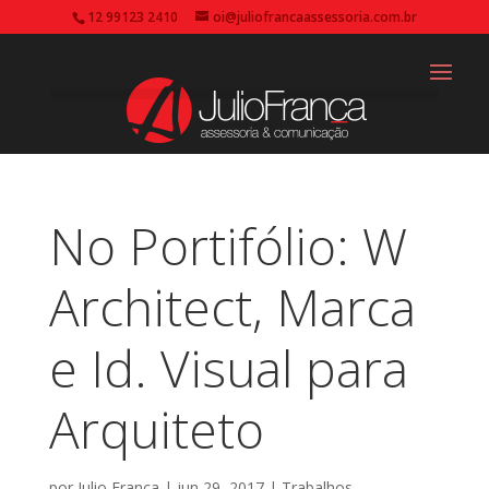
12 99123 2410
oi@juliofrancaassessoria.com.br
No Portifólio: W
Architect, Marca
e Id. Visual para
Arquiteto
por
Julio França
|
jun 29, 2017
|
Trabalhos