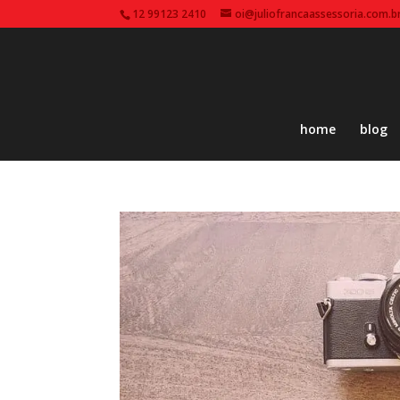
12 99123 2410
oi@juliofrancaassessoria.com.b
home
blog