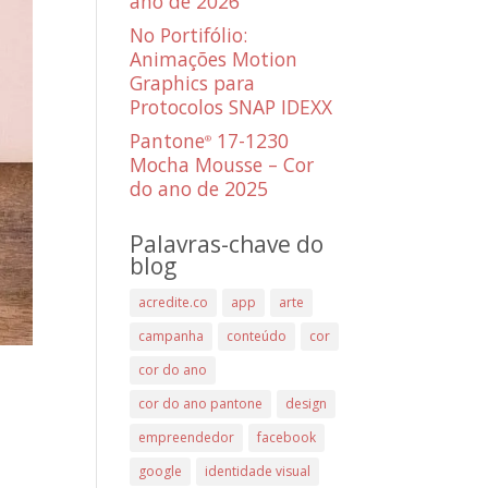
ano de 2026
No Portifólio:
Animações Motion
Graphics para
Protocolos SNAP IDEXX
Pantone
17-1230
®
Mocha Mousse – Cor
do ano de 2025
Palavras-chave do
blog
acredite.co
app
arte
campanha
conteúdo
cor
cor do ano
cor do ano pantone
design
empreendedor
facebook
google
identidade visual