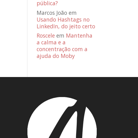
pública?
Marcos João
em
Usando Hashtags no
LinkedIn, do jeito certo
Roscele
em
Mantenha
a calma e a
concentração com a
ajuda do Moby