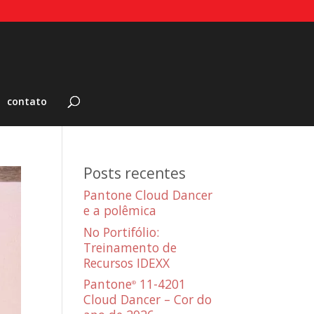
contato
Posts recentes
Pantone Cloud Dancer
e a polêmica
No Portifólio:
Treinamento de
Recursos IDEXX
Pantone
11-4201
®
Cloud Dancer – Cor do