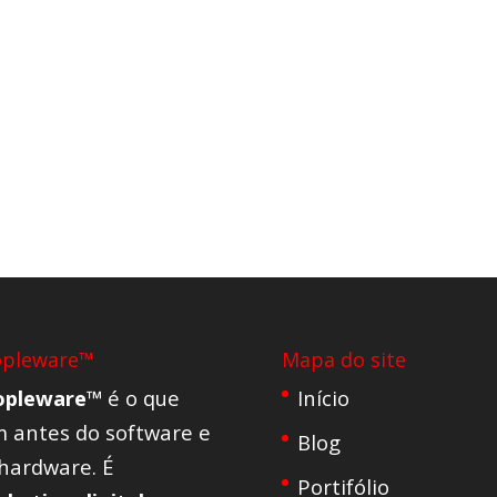
opleware™
Mapa do site
opleware™
é o que
Início
 antes do software e
Blog
hardware. É
Portifólio