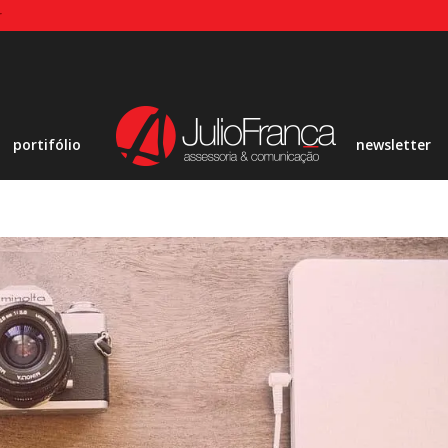
r
portifólio
newsletter