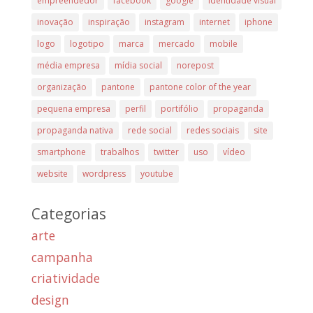
empreendedor
facebook
google
identidade visual
inovação
inspiração
instagram
internet
iphone
logo
logotipo
marca
mercado
mobile
média empresa
mídia social
norepost
organização
pantone
pantone color of the year
pequena empresa
perfil
portifólio
propaganda
propaganda nativa
rede social
redes sociais
site
smartphone
trabalhos
twitter
uso
vídeo
website
wordpress
youtube
Categorias
arte
campanha
criatividade
design