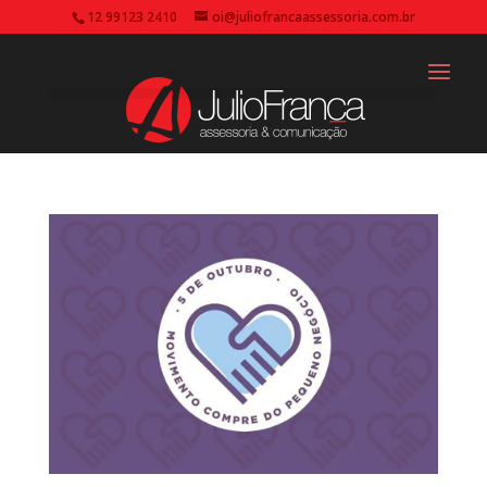
12 99123 2410
oi@juliofrancaassessoria.com.br