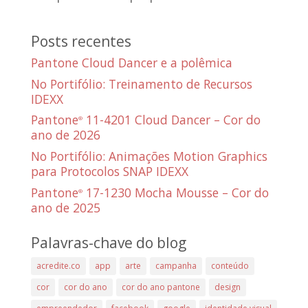
Posts recentes
Pantone Cloud Dancer e a polêmica
No Portifólio: Treinamento de Recursos
IDEXX
Pantone
11-4201 Cloud Dancer – Cor do
®
ano de 2026
No Portifólio: Animações Motion Graphics
para Protocolos SNAP IDEXX
Pantone
17-1230 Mocha Mousse – Cor do
®
ano de 2025
Palavras-chave do blog
acredite.co
app
arte
campanha
conteúdo
cor
cor do ano
cor do ano pantone
design