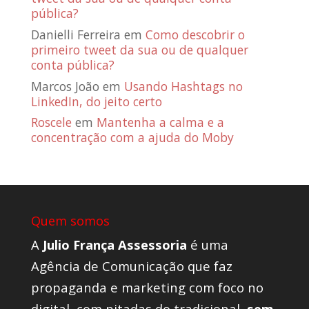
pública?
Danielli Ferreira
em
Como descobrir o
primeiro tweet da sua ou de qualquer
conta pública?
Marcos João
em
Usando Hashtags no
LinkedIn, do jeito certo
Roscele
em
Mantenha a calma e a
concentração com a ajuda do Moby
Quem somos
A
Julio França Assessoria
é uma
Agência de Comunicação que faz
propaganda e marketing com foco no
digital, com pitadas do tradicional,
sem