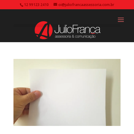
12 99123 2410
oi@juliofrancaassessoria.com.br