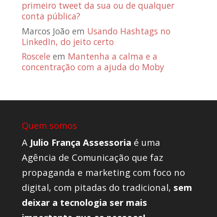
primeiro tweet da sua ou de qualquer
conta pública?
Marcos João
em
Usando Hashtags no
LinkedIn, do jeito certo
Roscele
em
Mantenha a calma e a
concentração com a ajuda do Moby
Quem somos
A
Julio França Assessoria
é uma
Agência de Comunicação que faz
propaganda e marketing com foco no
digital, com pitadas do tradicional,
sem
deixar a tecnologia ser mais