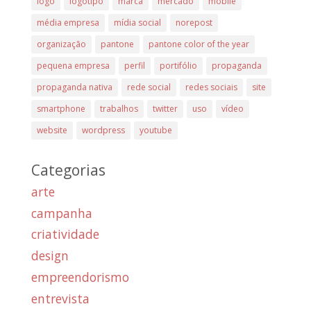
logo
logotipo
marca
mercado
mobile
média empresa
mídia social
norepost
organização
pantone
pantone color of the year
pequena empresa
perfil
portifólio
propaganda
propaganda nativa
rede social
redes sociais
site
smartphone
trabalhos
twitter
uso
vídeo
website
wordpress
youtube
Categorias
arte
campanha
criatividade
design
empreendorismo
entrevista