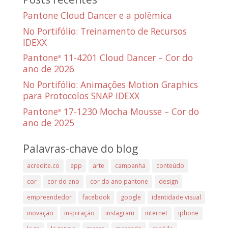
Pantone Cloud Dancer e a polêmica
No Portifólio: Treinamento de Recursos
IDEXX
Pantone
11-4201 Cloud Dancer – Cor do
®
ano de 2026
No Portifólio: Animações Motion Graphics
para Protocolos SNAP IDEXX
Pantone
17-1230 Mocha Mousse – Cor do
®
ano de 2025
Palavras-chave do blog
acredite.co
app
arte
campanha
conteúdo
cor
cor do ano
cor do ano pantone
design
empreendedor
facebook
google
identidade visual
inovação
inspiração
instagram
internet
iphone