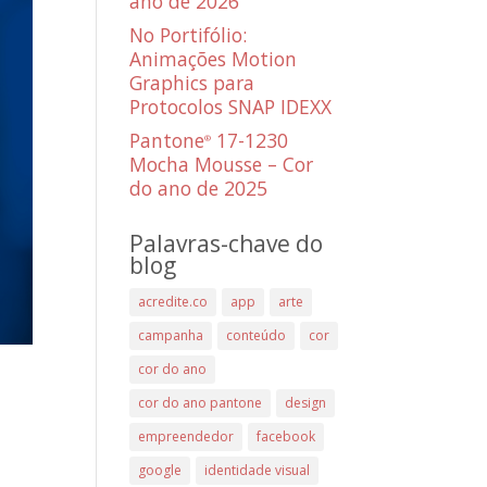
ano de 2026
No Portifólio:
Animações Motion
Graphics para
Protocolos SNAP IDEXX
Pantone
17-1230
®
Mocha Mousse – Cor
do ano de 2025
Palavras-chave do
blog
acredite.co
app
arte
campanha
conteúdo
cor
cor do ano
cor do ano pantone
design
empreendedor
facebook
google
identidade visual