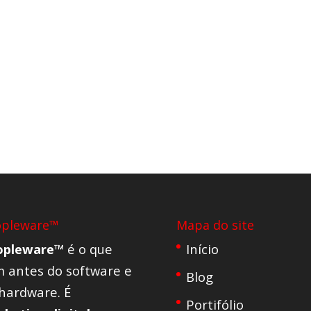
opleware™
Mapa do site
opleware™
é o que
Início
 antes do software e
Blog
hardware. É
Portifólio