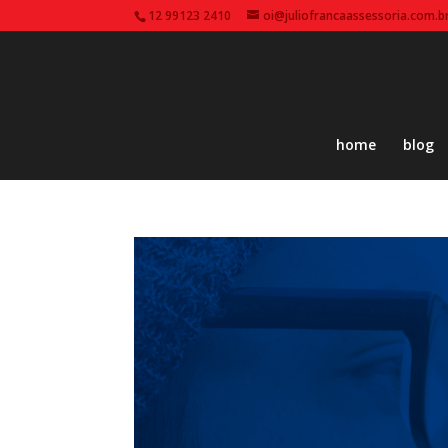
12 99123 2410
oi@juliofrancaassessoria.com.b
home
blog