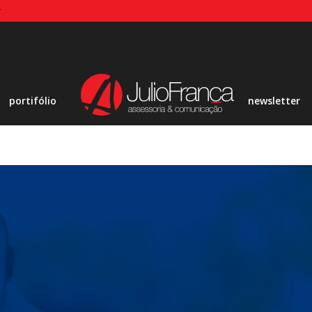
r
portifólio
newsletter