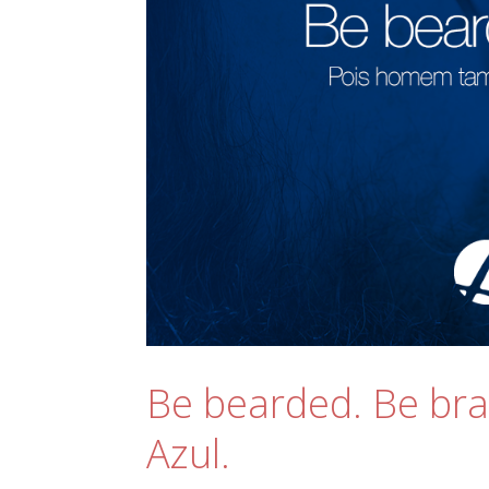
Be bearded. Be br
Azul.