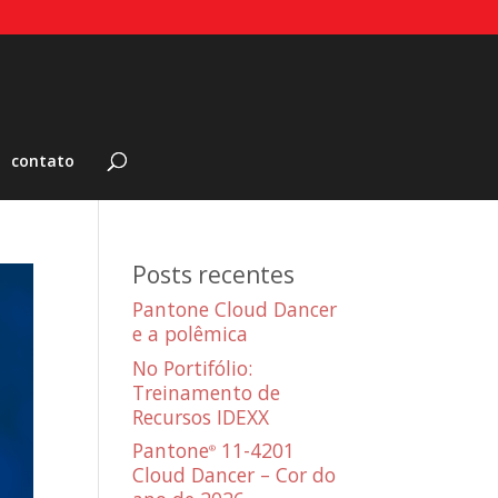
contato
Posts recentes
Pantone Cloud Dancer
e a polêmica
No Portifólio:
Treinamento de
Recursos IDEXX
Pantone
11-4201
®
Cloud Dancer – Cor do