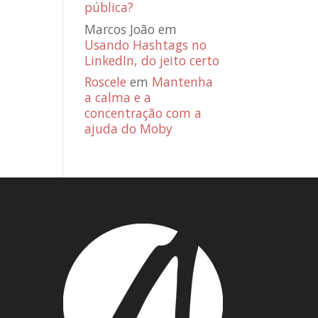
pública?
Marcos João
em
Usando Hashtags no
LinkedIn, do jeito certo
Roscele
em
Mantenha
a calma e a
concentração com a
ajuda do Moby