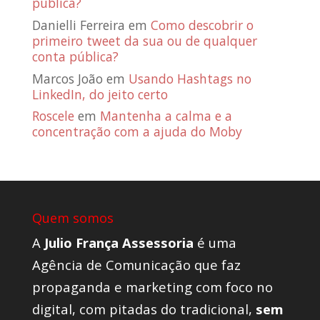
pública?
Danielli Ferreira
em
Como descobrir o
primeiro tweet da sua ou de qualquer
conta pública?
Marcos João
em
Usando Hashtags no
LinkedIn, do jeito certo
Roscele
em
Mantenha a calma e a
concentração com a ajuda do Moby
Quem somos
A
Julio França Assessoria
é uma
Agência de Comunicação que faz
propaganda e marketing com foco no
digital, com pitadas do tradicional,
sem