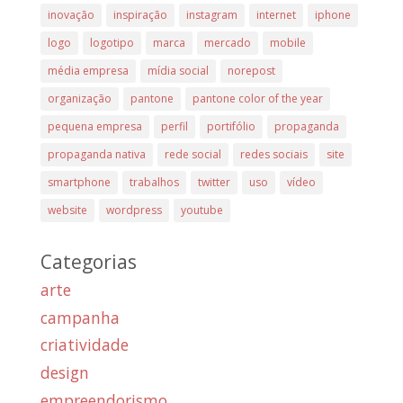
inovação
inspiração
instagram
internet
iphone
logo
logotipo
marca
mercado
mobile
média empresa
mídia social
norepost
organização
pantone
pantone color of the year
pequena empresa
perfil
portifólio
propaganda
propaganda nativa
rede social
redes sociais
site
smartphone
trabalhos
twitter
uso
vídeo
website
wordpress
youtube
Categorias
arte
campanha
criatividade
design
empreendorismo