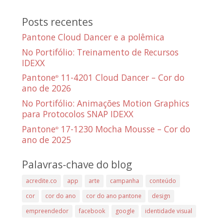
Posts recentes
Pantone Cloud Dancer e a polêmica
No Portifólio: Treinamento de Recursos
IDEXX
Pantone
11-4201 Cloud Dancer – Cor do
®
ano de 2026
No Portifólio: Animações Motion Graphics
para Protocolos SNAP IDEXX
Pantone
17-1230 Mocha Mousse – Cor do
®
ano de 2025
Palavras-chave do blog
acredite.co
app
arte
campanha
conteúdo
cor
cor do ano
cor do ano pantone
design
empreendedor
facebook
google
identidade visual