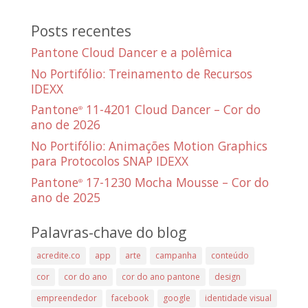
Posts recentes
Pantone Cloud Dancer e a polêmica
No Portifólio: Treinamento de Recursos
IDEXX
Pantone
11-4201 Cloud Dancer – Cor do
®
ano de 2026
No Portifólio: Animações Motion Graphics
para Protocolos SNAP IDEXX
Pantone
17-1230 Mocha Mousse – Cor do
®
ano de 2025
Palavras-chave do blog
acredite.co
app
arte
campanha
conteúdo
cor
cor do ano
cor do ano pantone
design
empreendedor
facebook
google
identidade visual