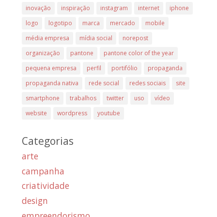
inovação
inspiração
instagram
internet
iphone
logo
logotipo
marca
mercado
mobile
média empresa
mídia social
norepost
organização
pantone
pantone color of the year
pequena empresa
perfil
portifólio
propaganda
propaganda nativa
rede social
redes sociais
site
smartphone
trabalhos
twitter
uso
vídeo
website
wordpress
youtube
Categorias
arte
campanha
criatividade
design
empreendorismo