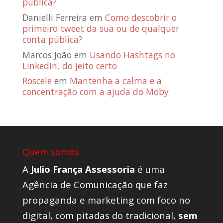
pública?
Danielli Ferreira
em
Como descobrir o
primeiro tweet da sua ou de qualquer
conta pública?
Marcos João
em
Usando Hashtags no
LinkedIn, do jeito certo
Roscele
em
Mantenha a calma e a
concentração com a ajuda do Moby
Quem somos
A
Julio França Assessoria
é uma
Agência de Comunicação que faz
propaganda e marketing com foco no
digital, com pitadas do tradicional,
sem