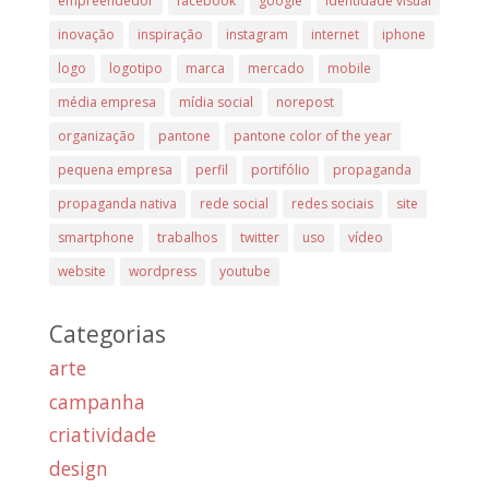
empreendedor
facebook
google
identidade visual
inovação
inspiração
instagram
internet
iphone
logo
logotipo
marca
mercado
mobile
média empresa
mídia social
norepost
organização
pantone
pantone color of the year
pequena empresa
perfil
portifólio
propaganda
propaganda nativa
rede social
redes sociais
site
smartphone
trabalhos
twitter
uso
vídeo
website
wordpress
youtube
Categorias
arte
campanha
criatividade
design