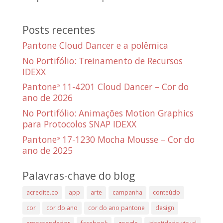
Posts recentes
Pantone Cloud Dancer e a polêmica
No Portifólio: Treinamento de Recursos
IDEXX
Pantone
11-4201 Cloud Dancer – Cor do
®
ano de 2026
No Portifólio: Animações Motion Graphics
para Protocolos SNAP IDEXX
Pantone
17-1230 Mocha Mousse – Cor do
®
ano de 2025
Palavras-chave do blog
acredite.co
app
arte
campanha
conteúdo
cor
cor do ano
cor do ano pantone
design