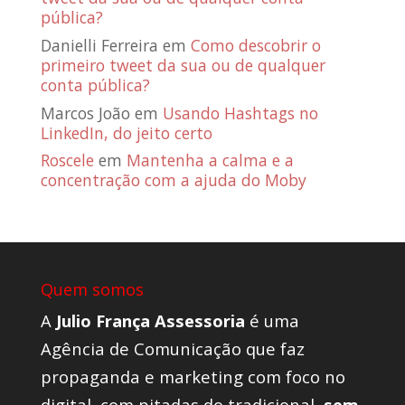
pública?
Danielli Ferreira
em
Como descobrir o
primeiro tweet da sua ou de qualquer
conta pública?
Marcos João
em
Usando Hashtags no
LinkedIn, do jeito certo
Roscele
em
Mantenha a calma e a
concentração com a ajuda do Moby
Quem somos
A
Julio França Assessoria
é uma
Agência de Comunicação que faz
propaganda e marketing com foco no
digital, com pitadas do tradicional,
sem