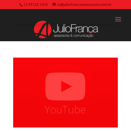
12 99123 2410
oi@juliofrancaassessoria.com.br