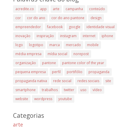
acredite.co
app
arte
campanha
conteúdo
cor
cor do ano
cor do ano pantone
design
empreendedor
facebook
google
identidade visual
inovação
inspiração
instagram
internet
iphone
logo
logotipo
marca
mercado
mobile
média empresa
mídia social
norepost
organização
pantone
pantone color of the year
pequena empresa
perfil
portifólio
propaganda
propaganda nativa
rede social
redes sociais
site
smartphone
trabalhos
twitter
uso
vídeo
website
wordpress
youtube
Categorias
arte