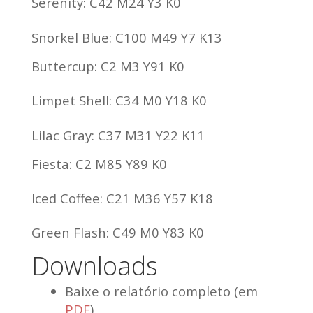
Serenity: C42 M24 Y3 K0
Snorkel Blue: C100 M49 Y7 K13
Buttercup: C2 M3 Y91 K0
Limpet Shell: C34 M0 Y18 K0
Lilac Gray: C37 M31 Y22 K11
Fiesta: C2 M85 Y89 K0
Iced Coffee: C21 M36 Y57 K18
Green Flash: C49 M0 Y83 K0
Downloads
Baixe o relatório completo (em
PDF
)