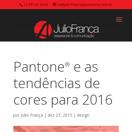
12 99123 2410
oi@juliofrancaassessoria.com.br
Pantone
e as
®
tendências de
cores para 2016
por
Julio França
|
dez 27, 2015
|
design