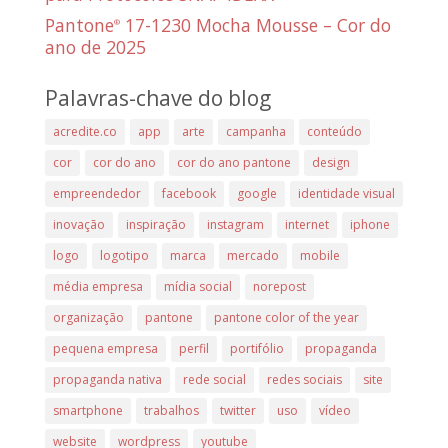
Pantone
17-1230 Mocha Mousse – Cor do
®
ano de 2025
Palavras-chave do blog
acredite.co
app
arte
campanha
conteúdo
cor
cor do ano
cor do ano pantone
design
empreendedor
facebook
google
identidade visual
inovação
inspiração
instagram
internet
iphone
logo
logotipo
marca
mercado
mobile
média empresa
mídia social
norepost
organização
pantone
pantone color of the year
pequena empresa
perfil
portifólio
propaganda
propaganda nativa
rede social
redes sociais
site
smartphone
trabalhos
twitter
uso
vídeo
website
wordpress
youtube