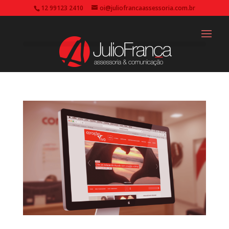
12 99123 2410
oi@juliofrancaassessoria.com.br