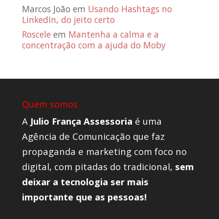
Marcos João
em
Usando Hashtags no
LinkedIn, do jeito certo
Roscele
em
Mantenha a calma e a
concentração com a ajuda do Moby
Quem somos
A
Julio França Assessoria
é uma
Agência de Comunicação que faz
propaganda e marketing com foco no
digital, com pitadas do tradicional,
sem
deixar a tecnologia ser mais
importante que as pessoas!