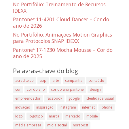
No Portifólio: Treinamento de Recursos
IDEXX
Pantone
11-4201 Cloud Dancer – Cor do
®
ano de 2026
No Portifólio: Animações Motion Graphics
para Protocolos SNAP IDEXX
Pantone
17-1230 Mocha Mousse – Cor do
®
ano de 2025
Palavras-chave do blog
acredite.co
app
arte
campanha
conteúdo
cor
cor do ano
cor do ano pantone
design
empreendedor
facebook
google
identidade visual
inovação
inspiração
instagram
internet
iphone
logo
logotipo
marca
mercado
mobile
média empresa
mídia social
norepost