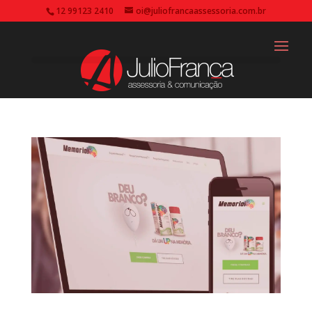
12 99123 2410
oi@juliofrancaassessoria.com.br