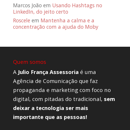
Marcos João
em
Usando Hashtags no
LinkedIn, do jeito certo
Roscele
em
Mantenha a calma e a
concentração com a ajuda do Moby
Quem somos
A
Julio França Assessoria
é uma
Agência de Comunicação que faz
propaganda e marketing com foco no
digital, com pitadas do tradicional,
sem
deixar a tecnologia ser mais
importante que as pessoas!