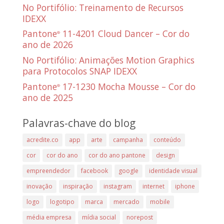
No Portifólio: Treinamento de Recursos
IDEXX
Pantone
11-4201 Cloud Dancer – Cor do
®
ano de 2026
No Portifólio: Animações Motion Graphics
para Protocolos SNAP IDEXX
Pantone
17-1230 Mocha Mousse – Cor do
®
ano de 2025
Palavras-chave do blog
acredite.co
app
arte
campanha
conteúdo
cor
cor do ano
cor do ano pantone
design
empreendedor
facebook
google
identidade visual
inovação
inspiração
instagram
internet
iphone
logo
logotipo
marca
mercado
mobile
média empresa
mídia social
norepost