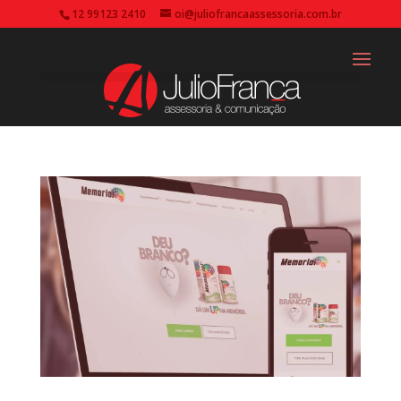
12 99123 2410
oi@juliofrancaassessoria.com.br