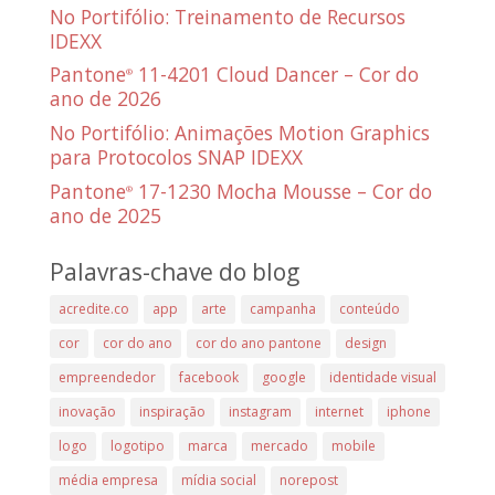
No Portifólio: Treinamento de Recursos
IDEXX
Pantone
11-4201 Cloud Dancer – Cor do
®
ano de 2026
No Portifólio: Animações Motion Graphics
para Protocolos SNAP IDEXX
Pantone
17-1230 Mocha Mousse – Cor do
®
ano de 2025
Palavras-chave do blog
acredite.co
app
arte
campanha
conteúdo
cor
cor do ano
cor do ano pantone
design
empreendedor
facebook
google
identidade visual
inovação
inspiração
instagram
internet
iphone
logo
logotipo
marca
mercado
mobile
média empresa
mídia social
norepost