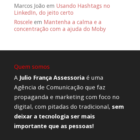
Marcos João
em
Usando Hashtags no
LinkedIn, do jeito certo
Roscele
em
Mantenha a calma e a
concentração com a ajuda do Moby
Quem somos
A
Julio França Assessoria
é uma
Agência de Comunicação que faz
propaganda e marketing com foco no
digital, com pitadas do tradicional,
sem
deixar a tecnologia ser mais
importante que as pessoas!