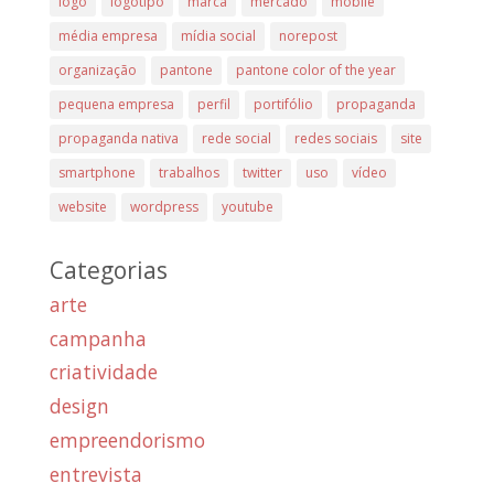
logo
logotipo
marca
mercado
mobile
média empresa
mídia social
norepost
organização
pantone
pantone color of the year
pequena empresa
perfil
portifólio
propaganda
propaganda nativa
rede social
redes sociais
site
smartphone
trabalhos
twitter
uso
vídeo
website
wordpress
youtube
Categorias
arte
campanha
criatividade
design
empreendorismo
entrevista