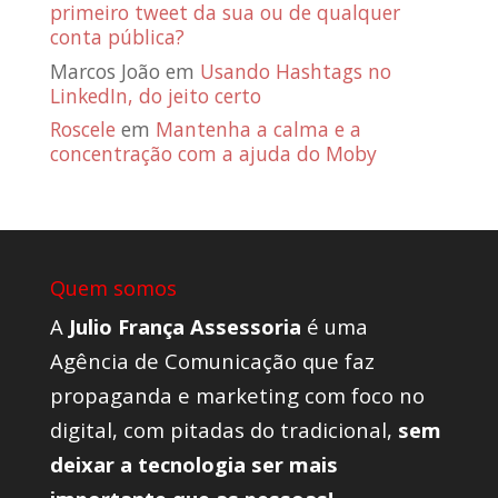
primeiro tweet da sua ou de qualquer
conta pública?
Marcos João
em
Usando Hashtags no
LinkedIn, do jeito certo
Roscele
em
Mantenha a calma e a
concentração com a ajuda do Moby
Quem somos
A
Julio França Assessoria
é uma
Agência de Comunicação que faz
propaganda e marketing com foco no
digital, com pitadas do tradicional,
sem
deixar a tecnologia ser mais