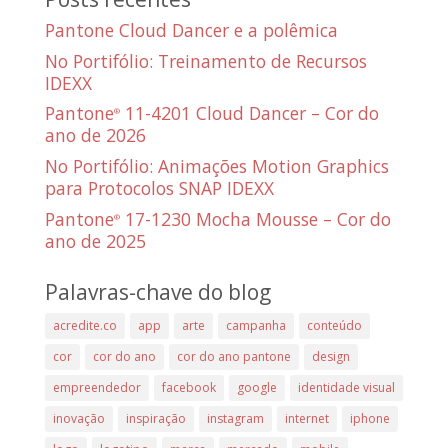
Pantone Cloud Dancer e a polêmica
No Portifólio: Treinamento de Recursos
IDEXX
Pantone
11-4201 Cloud Dancer – Cor do
®
ano de 2026
No Portifólio: Animações Motion Graphics
para Protocolos SNAP IDEXX
Pantone
17-1230 Mocha Mousse – Cor do
®
ano de 2025
Palavras-chave do blog
acredite.co
app
arte
campanha
conteúdo
cor
cor do ano
cor do ano pantone
design
empreendedor
facebook
google
identidade visual
inovação
inspiração
instagram
internet
iphone