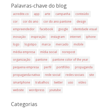
Palavras-chave do blog
acredite.co
app
arte
campanha
conteúdo
cor
cor do ano
cor do ano pantone
design
empreendedor
facebook
google
identidade visual
inovação
inspiração
instagram
internet
iphone
logo
logotipo
marca
mercado
mobile
média empresa
mídia social
norepost
organização
pantone
pantone color of the year
pequena empresa
perfil
portifólio
propaganda
propaganda nativa
rede social
redes sociais
site
smartphone
trabalhos
twitter
uso
vídeo
website
wordpress
youtube
Categorias