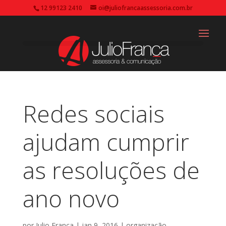
12 99123 2410
oi@juliofrancaassessoria.com.br
Redes sociais
ajudam cumprir
as resoluções de
ano novo
por
Julio França
|
jan 9, 2016
|
organização