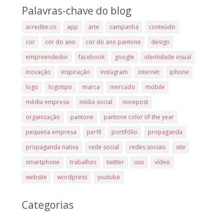
Palavras-chave do blog
acredite.co
app
arte
campanha
conteúdo
cor
cor do ano
cor do ano pantone
design
empreendedor
facebook
google
identidade visual
inovação
inspiração
instagram
internet
iphone
logo
logotipo
marca
mercado
mobile
média empresa
mídia social
norepost
organização
pantone
pantone color of the year
pequena empresa
perfil
portifólio
propaganda
propaganda nativa
rede social
redes sociais
site
smartphone
trabalhos
twitter
uso
vídeo
website
wordpress
youtube
Categorias