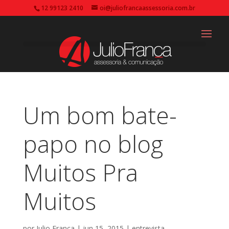
12 99123 2410
oi@juliofrancaassessoria.com.br
Um bom bate-
papo no blog
Muitos Pra
Muitos
por
Julio França
|
jun 15, 2015
|
entrevista