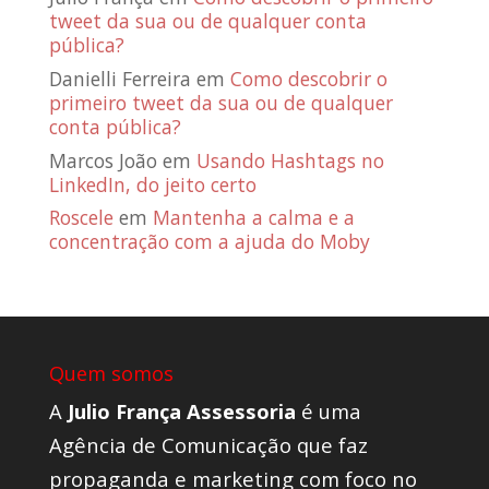
tweet da sua ou de qualquer conta
pública?
Danielli Ferreira
em
Como descobrir o
primeiro tweet da sua ou de qualquer
conta pública?
Marcos João
em
Usando Hashtags no
LinkedIn, do jeito certo
Roscele
em
Mantenha a calma e a
concentração com a ajuda do Moby
Quem somos
A
Julio França Assessoria
é uma
Agência de Comunicação que faz
propaganda e marketing com foco no