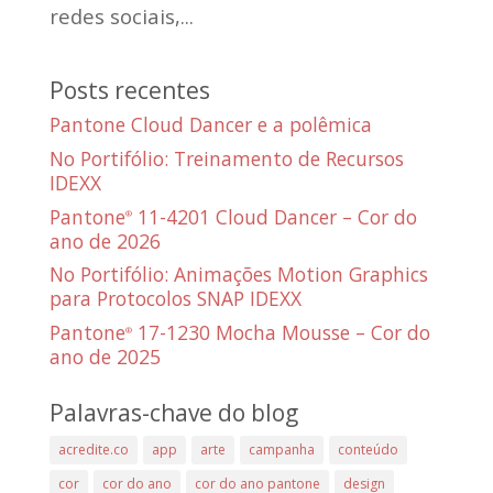
redes sociais,...
Posts recentes
Pantone Cloud Dancer e a polêmica
No Portifólio: Treinamento de Recursos
IDEXX
Pantone
11-4201 Cloud Dancer – Cor do
®
ano de 2026
No Portifólio: Animações Motion Graphics
para Protocolos SNAP IDEXX
Pantone
17-1230 Mocha Mousse – Cor do
®
ano de 2025
Palavras-chave do blog
acredite.co
app
arte
campanha
conteúdo
cor
cor do ano
cor do ano pantone
design