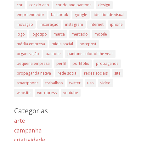
cor
cor do ano
cor do ano pantone
design
empreendedor
facebook
google
identidade visual
inovação
inspiração
instagram
internet
iphone
logo
logotipo
marca
mercado
mobile
média empresa
mídia social
norepost
organização
pantone
pantone color of the year
pequena empresa
perfil
portifólio
propaganda
propaganda nativa
rede social
redes sociais
site
smartphone
trabalhos
twitter
uso
vídeo
website
wordpress
youtube
Categorias
arte
campanha
criatividade