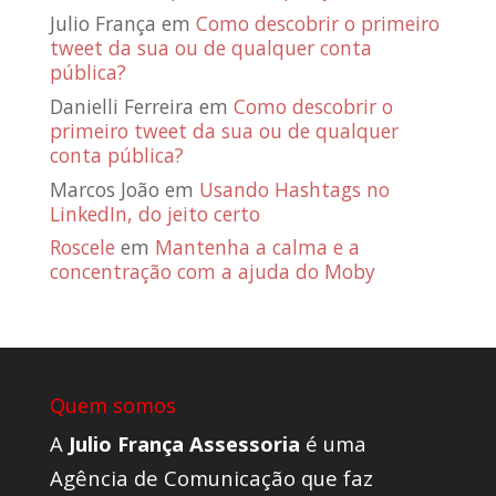
Julio França
em
Como descobrir o primeiro
tweet da sua ou de qualquer conta
pública?
Danielli Ferreira
em
Como descobrir o
primeiro tweet da sua ou de qualquer
conta pública?
Marcos João
em
Usando Hashtags no
LinkedIn, do jeito certo
Roscele
em
Mantenha a calma e a
concentração com a ajuda do Moby
Quem somos
A
Julio França Assessoria
é uma
Agência de Comunicação que faz