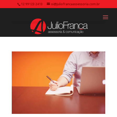
12 99123 2410
oi@juliofrancaassessoria.com.br