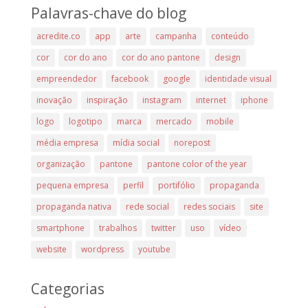
Palavras-chave do blog
acredite.co
app
arte
campanha
conteúdo
cor
cor do ano
cor do ano pantone
design
empreendedor
facebook
google
identidade visual
inovação
inspiração
instagram
internet
iphone
logo
logotipo
marca
mercado
mobile
média empresa
mídia social
norepost
organização
pantone
pantone color of the year
pequena empresa
perfil
portifólio
propaganda
propaganda nativa
rede social
redes sociais
site
smartphone
trabalhos
twitter
uso
vídeo
website
wordpress
youtube
Categorias